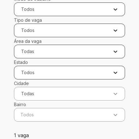
Todos
Tipo de vaga
Todos
Área da vaga
Todas
Estado
Todos
Cidade
Todas
Bairro
Todos
1 vaga encontrada para 0 filtros aplicados
1 vaga